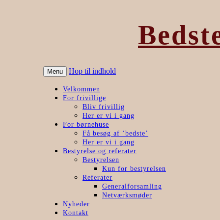
Bedst
Hop til indhold
Menu
Velkommen
For frivillige
Bliv frivillig
Her er vi i gang
For børnehuse
Få besøg af ‘bedste’
Her er vi i gang
Bestyrelse og referater
Bestyrelsen
Kun for bestyrelsen
Referater
Generalforsamling
Netværksmøder
Nyheder
Kontakt