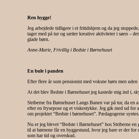
Ren hygge!
Jeg arbejdede tidligere i et fritidshjem og da jeg stopped
tager med på tur og sætter kreative aktiviteter i søen – d
glade børn.
Anne-Marie, Frivillig i Bedste i Børnehuset
En bule i panden
Efter flere år som pensionist med voksne børn men uden 
At det blev Bedste i Børnehuset jeg kastede mig ind i, sky
Striberne fra Børnehuset Langs Banen var på tur, da en a
efter en frysepose og et viskestykke. Jeg gik med ud for a
om projektet “Bedste i børnehuset”. Pædagogerne syntes,
Nu er jeg blevet “Bedste i Børnehuset” hos Striberne en g
til at børnene får en hyggestund, hvor jeg bare er der f
som har tid og overskud.