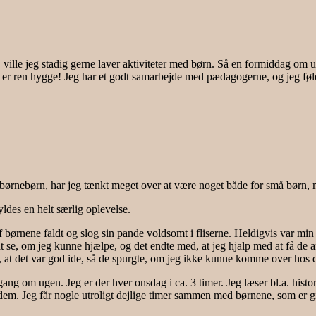
e, ville jeg stadig gerne laver aktiviteter med børn. Så en formiddag om
et er ren hygge! Jeg har et godt samarbejde med pædagogerne, og jeg føle
børnebørn, har jeg tænkt meget over at være noget både for små børn, 
ldes en helt særlig oplevelse.
f børnene faldt og slog sin pande voldsomt i fliserne. Heldigvis var mi
t se, om jeg kunne hjælpe, og det endte med, at jeg hjalp med at få de an
 at det var god ide, så de spurgte, om jeg ikke kunne komme over hos 
ang om ugen. Jeg er der hver onsdag i ca. 3 timer. Jeg læser bl.a. histor
or dem. Jeg får nogle utroligt dejlige timer sammen med børnene, som e