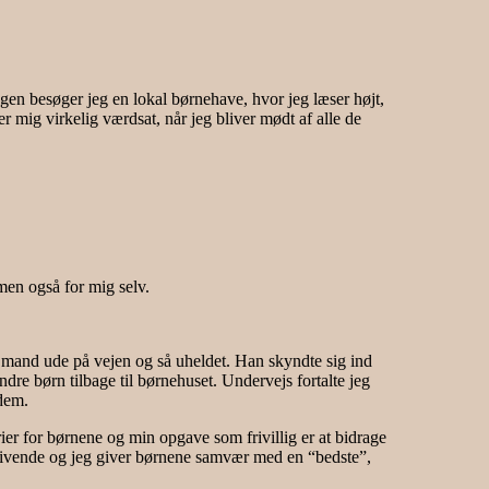
 ugen besøger jeg en lokal børnehave, hvor jeg læser højt,
r mig virkelig værdsat, når jeg bliver mødt af alle de
men også for mig selv.
n mand ude på vejen og så uheldet. Han skyndte sig ind
dre børn tilbage til børnehuset. Undervejs fortalte jeg
dem.
ier for børnene og min opgave som frivillig er at bidrage
r givende og jeg giver børnene samvær med en “bedste”,