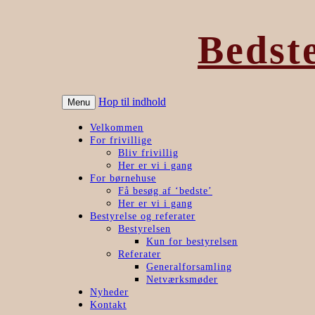
Bedst
Hop til indhold
Menu
Velkommen
For frivillige
Bliv frivillig
Her er vi i gang
For børnehuse
Få besøg af ‘bedste’
Her er vi i gang
Bestyrelse og referater
Bestyrelsen
Kun for bestyrelsen
Referater
Generalforsamling
Netværksmøder
Nyheder
Kontakt