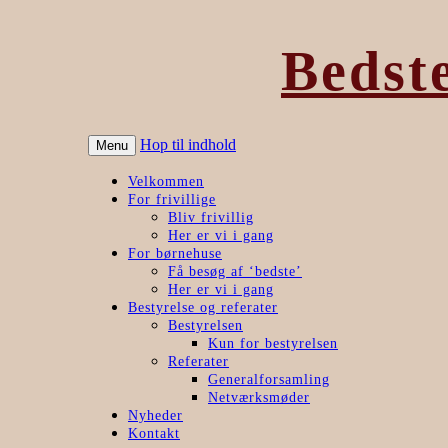
Bedst
Hop til indhold
Menu
Velkommen
For frivillige
Bliv frivillig
Her er vi i gang
For børnehuse
Få besøg af ‘bedste’
Her er vi i gang
Bestyrelse og referater
Bestyrelsen
Kun for bestyrelsen
Referater
Generalforsamling
Netværksmøder
Nyheder
Kontakt