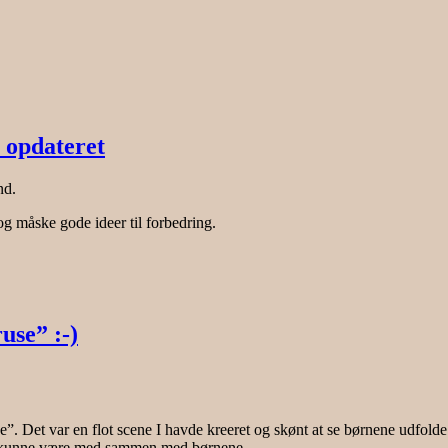
 opdateret
nd.
og måske gode ideer til forbedring.
se” :-)
e”. Det var en flot scene I havde kreeret og skønt at se børnene udfolde
llega kunne være med sammen med børnene.