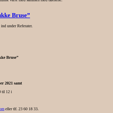
Bukke Bruse”
 ind under Referater.
kke Bruse”
ber 2021 samt
til 12 i
com
eller tlf. 23 60 18 33.