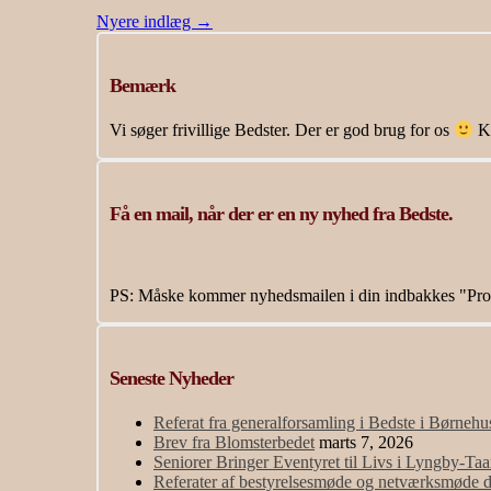
Nyere indlæg
→
Bemærk
Vi søger frivillige Bedster. Der er god brug for os
Ko
Få en mail, når der er en ny nyhed fra Bedste.
PS: Måske kommer nyhedsmailen i din indbakkes "Pro
Seneste Nyheder
Referat fra generalforsamling i Bedste i Børneh
Brev fra Blomsterbedet
marts 7, 2026
Seniorer Bringer Eventyret til Livs i Lyngby-Ta
Referater af bestyrelsesmøde og netværksmøde 