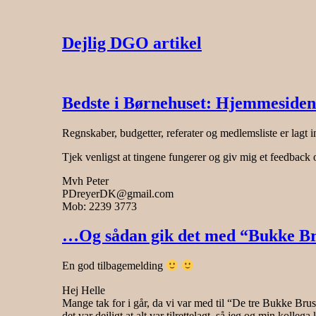
Dejlig DGO artikel
Bedste i Børnehuset: Hjemmesiden
Regnskaber, budgetter, referater og medlemsliste er lagt i
Tjek venligst at tingene fungerer og giv mig et feedback 
Mvh Peter
PDreyerDK@gmail.com
Mob: 2239 3773
…Og sådan gik det med “Bukke Bru
En god tilbagemelding
Hej Helle
Mange tak for i går, da vi var med til “De tre Bukke Brus
det var dejligt at alt var tilrettelagt, så jeg og min ko