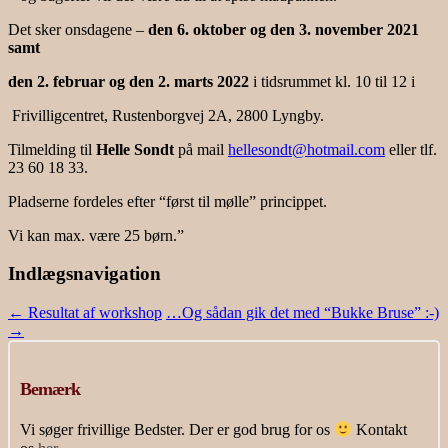
Det sker onsdagene –
den 6. oktober og den 3. november 2021
samt
den 2. februar og den 2. marts 2022
i tidsrummet kl. 10 til 12 i
Frivilligcentret, Rustenborgvej 2A, 2800 Lyngby.
Tilmelding til
Helle Sondt
på mail
hellesondt@hotmail.com
eller tlf.
23 60 18 33.
Pladserne fordeles efter “først til mølle” princippet.
Vi kan max. være 25 børn.”
Indlægsnavigation
←
Resultat af workshop
…Og sådan gik det med “Bukke Bruse” :-)
→
Bemærk
Vi søger frivillige Bedster. Der er god brug for os
Kontakt